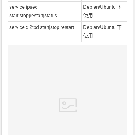
service ipsec
Debian/Ubuntu 下
start|stop|restart|status
使用
service xl2tpd start|stop|restart
Debian/Ubuntu 下
使用