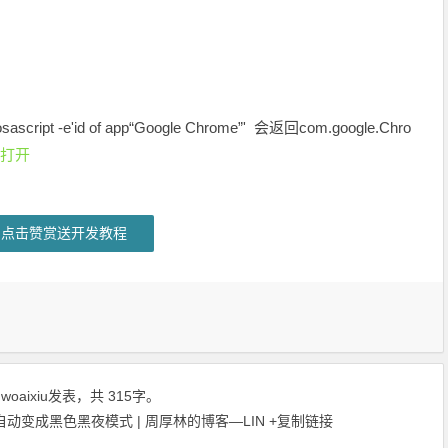
osascript -e'id of app“Google Chrome”' 会返回
com.google.Chro
打开
点击赞赏送开发教程
由
woaixiu
发表，共 315字。
动变成黑色黑夜模式 | 周厚林的博客—LIN
+复制链接