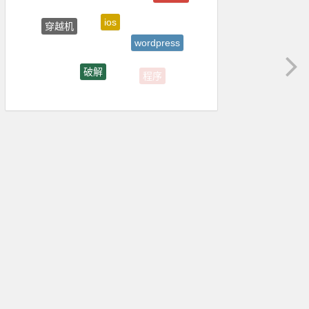
ios
穿越机
wordpress
破解
程序
app